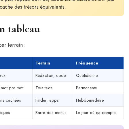
ache des trésors équivalents.
un tableau
ar terrain :
Terrain
Fréquence
aux
Rédaction, code
Quotidienne
 mot par mot
Tout texte
Permanente
ons cachées
Finder, apps
Hebdomadaire
niques
Barre des menus
Le jour où ça compte