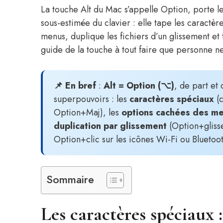
La touche Alt du Mac s’appelle Option, porte l
sous-estimée du clavier : elle tape les caractèr
menus, duplique les fichiers d’un glissement et 
guide de la touche à tout faire que personne n
📌 En bref
:
Alt = Option (⌥)
, de part et
superpouvoirs : les
caractères spéciaux
(c
Option+Maj), les
options cachées des m
duplication par glissement
(Option+glisse
Option+clic sur les icônes Wi-Fi ou Bluetoot
Sommaire
Les caractères spéciaux 