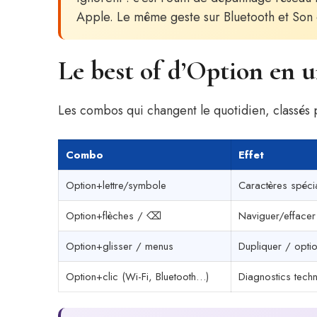
Apple. Le même geste sur Bluetooth et Son c
Le best of d’Option en 
Les combos qui changent le quotidien, classés p
Combo
Effet
Option+lettre/symbole
Caractères spéci
Option+flèches / ⌫
Naviguer/effacer
Option+glisser / menus
Dupliquer / opti
Option+clic (Wi-Fi, Bluetooth…)
Diagnostics tech