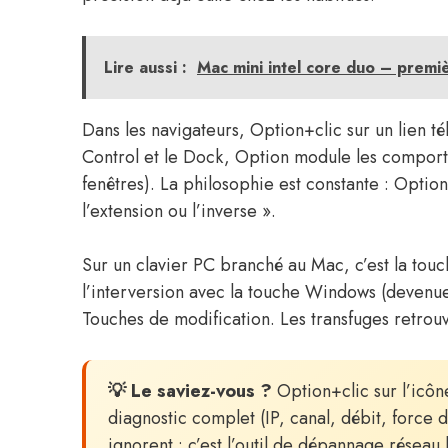
Lire aussi :
Mac mini intel core duo – premiè
Dans les navigateurs, Option+clic sur un lien tél
Control et le Dock, Option module les comporte
fenêtres). La philosophie est constante : Option s
l’extension ou l’inverse ».
Sur un clavier PC branché au Mac, c’est la touc
l’interversion avec la touche Windows (deven
Touches de modification. Les transfuges retrou
💡 Le saviez-vous ?
Option+clic sur l’icô
diagnostic complet (IP, canal, débit, forc
ignorent : c’est l’outil de dépannage résea