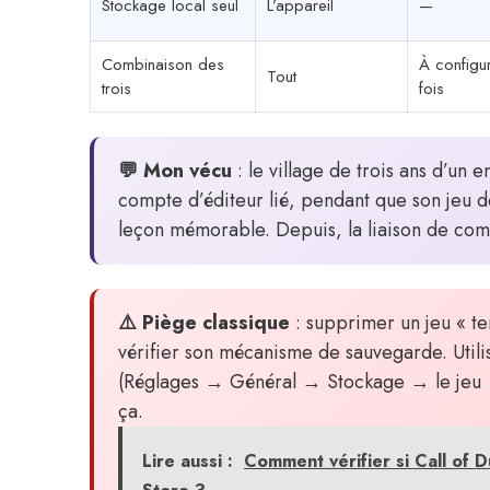
Stockage local seul
L’appareil
—
Combinaison des
À configu
Tout
trois
fois
💬 Mon vécu
: le village de trois ans d’un
compte d’éditeur lié, pendant que son jeu d
leçon mémorable. Depuis, la liaison de compt
⚠️ Piège classique
: supprimer un jeu « te
vérifier son mécanisme de sauvegarde. Utilis
(Réglages → Général → Stockage → le jeu →
ça.
Lire aussi :
Comment vérifier si Call of D