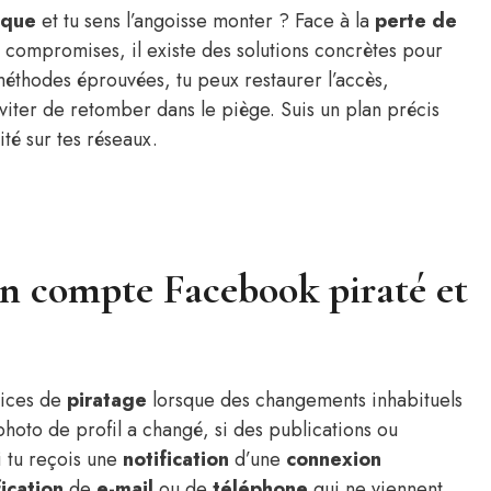
aque
et tu sens l’angoisse monter ? Face à la
perte de
compromises, il existe des solutions concrètes pour
thodes éprouvées, tu peux restaurer l’accès,
viter de retomber dans le piège. Suis un plan précis
ité sur tes réseaux.
 compte Facebook piraté et
dices de
piratage
lorsque des changements inhabituels
photo de profil a changé, si des publications ou
i tu reçois une
notification
d’une
connexion
ication
de
e-mail
ou de
téléphone
qui ne viennent