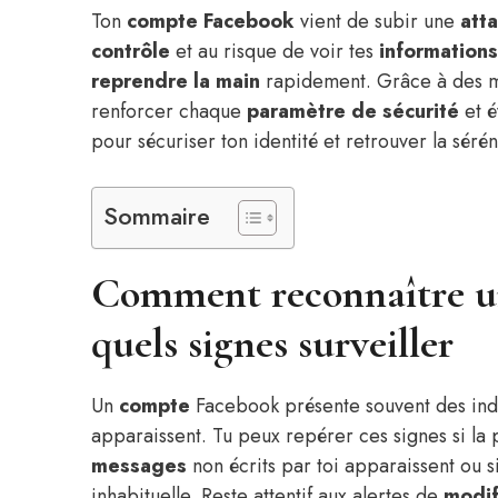
Ton
compte Facebook
vient de subir une
att
contrôle
et au risque de voir tes
informations
reprendre la main
rapidement. Grâce à des mé
renforcer chaque
paramètre de sécurité
et é
pour sécuriser ton identité et retrouver la sérén
Sommaire
Comment reconnaître un
quels signes surveiller
Un
compte
Facebook présente souvent des in
apparaissent. Tu peux repérer ces signes si la 
messages
non écrits par toi apparaissent ou s
inhabituelle. Reste attentif aux alertes de
modif