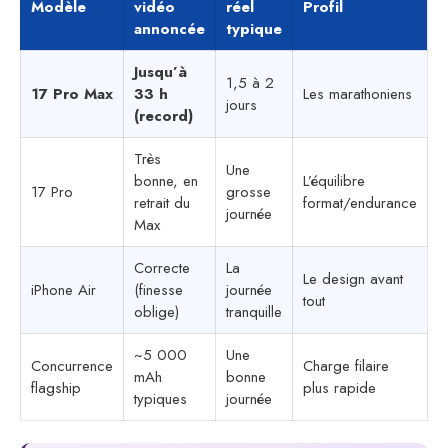
Modèle
vidéo
réel
Profil
annoncée
typique
Jusqu’à
1,5 à 2
17 Pro Max
33 h
Les marathoniens
jours
(record)
Très
Une
bonne, en
L’équilibre
17 Pro
grosse
retrait du
format/endurance
journée
Max
Correcte
La
Le design avant
iPhone Air
(finesse
journée
tout
oblige)
tranquille
~5 000
Une
Concurrence
Charge filaire
mAh
bonne
flagship
plus rapide
typiques
journée