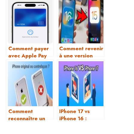
Comment payer
Comment revenir
avec Apple Pay
à une version
en magasin avec
précédente d’iOS
iPhone ?
sur iPhone ?
Comment
IPhone 17 vs
reconnaître un
iPhone 16 :
faux iPhone ?
Quelles vraies
différences pour