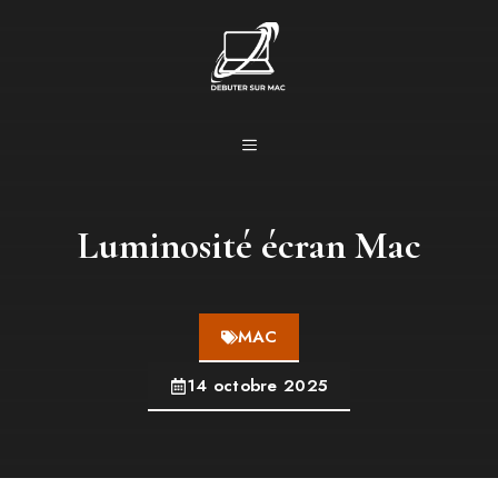
Aller
au
contenu
MENU
Luminosité écran Mac
MAC
14 octobre 2025