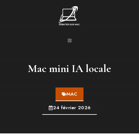
Aller
au
contenu
MENU
Mac mini IA locale
MAC
24 février 2026