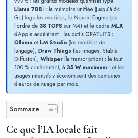
999 € : les grands modèles quantisés type
Llama 70B
) : la mémoire unifiée (jusqu’à 64
Go) loge les modèles, le Neural Engine (de
l’ordre de
38 TOPS
sur M4) et le cadre
MLX
d’Apple accélèrent : les outils GRATUITS :
Ollama
et
LM Studio
(les modèles de
langage),
Draw Things
(les images, Stable
Diffusion),
Whisper
(la transcription) : le tout
100 % confidentiel, à
35 W maximum
: et les
usages intensifs y économisent des centaines
d’euros de nuage par mois.
Sommaire
Ce que l’IA locale fait