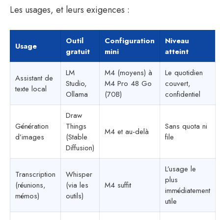
Les usages, et leurs exigences :
Outil
Configuration
Niveau
Usage
gratuit
mini
atteint
LM
M4 (moyens) à
Le quotidien
Assistant de
Studio,
M4 Pro 48 Go
couvert,
texte local
Ollama
(70B)
confidentiel
Draw
Génération
Things
Sans quota ni
M4 et au-delà
d’images
(Stable
file
Diffusion)
L’usage le
Transcription
Whisper
plus
(réunions,
(via les
M4 suffit
immédiatement
mémos)
outils)
utile