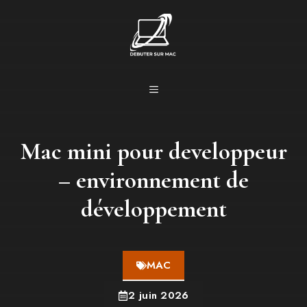
Aller
au
contenu
MENU
Mac mini pour developpeur
– environnement de
développement
MAC
2 juin 2026