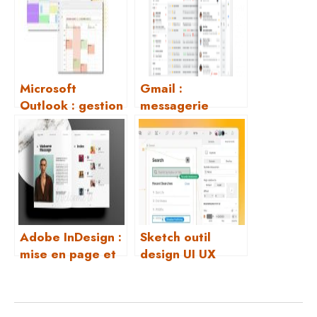
Microsoft
Gmail :
Outlook : gestion
messagerie
des emails et
gratuite et
agenda
performante
Adobe InDesign :
Sketch outil
mise en page et
design UI UX
design éditorial