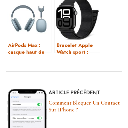
double USB-C
connectique
complète
AirPods Max :
Bracelet Apple
casque haut de
Watch sport :
gamme Apple
confort au
quotidien
ARTICLE PRÉCÉDENT
Comment Bloquer Un Contact
Sur IPhone ?