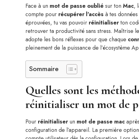
Face à un
mot de passe oublié
sur ton
Mac
, 
compte pour
récupérer l’accès
à tes données
éprouvées, tu vas pouvoir
réinitialiser
ton code
retrouver ta productivité sans stress. Maîtrise le
adopte les bons réflexes pour que chaque
con
pleinement de la puissance de l’écosystème Ap
Sommaire
Quelles sont les méthode
réinitialiser un mot de 
Pour
réinitialiser
un
mot de passe
mac
après 
configuration de l’appareil. La première option 
compte utilisateur dès la configuration. Lors de