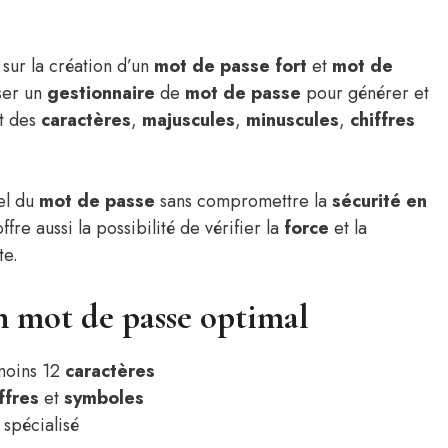
sur la création d’un
mot de passe fort
et
mot de
iser un
gestionnaire
de
mot de passe
pour générer et
t des
caractères
,
majuscules
,
minuscules
,
chiffres
pel du
mot de passe
sans compromettre la
sécurité en
ffre aussi la possibilité de vérifier la
force
et la
te.
n mot de passe optimal
moins 12
caractères
ffres
et
symboles
spécialisé