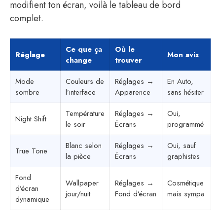
modifient ton écran, voilà le tableau de bord
complet.
Ce que ça
Où le
Réglage
Mon avis
change
trouver
Mode
Couleurs de
Réglages →
En Auto,
sombre
l’interface
Apparence
sans hésiter
Température
Réglages →
Oui,
Night Shift
le soir
Écrans
programmé
Blanc selon
Réglages →
Oui, sauf
True Tone
la pièce
Écrans
graphistes
Fond
Wallpaper
Réglages →
Cosmétique
d’écran
jour/nuit
Fond d’écran
mais sympa
dynamique