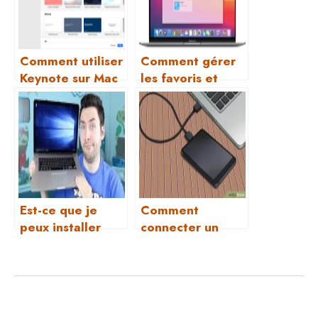
Comment utiliser
Comment gérer
Keynote sur Mac
les favoris et
pour créer une
l’historique dans
présentation ?
Safari sur Mac ?
Est-ce que je
Comment
peux installer
connecter un
Windows sur mon
disque dur
Mac ? Comment
externe ou une
faire ?
clé USB à mon
Mac ?