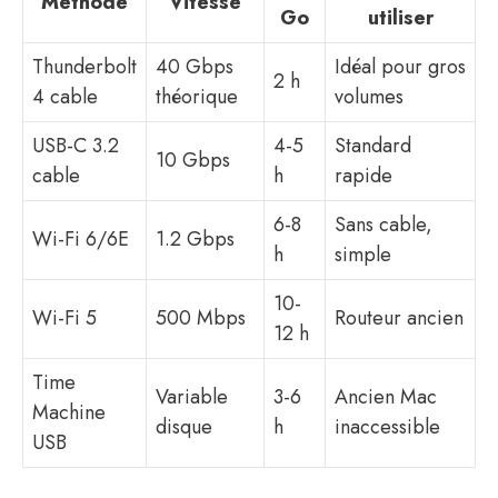
Méthode
Vitesse
Go
utiliser
Thunderbolt
40 Gbps
Idéal pour gros
2 h
4 cable
théorique
volumes
USB-C 3.2
4-5
Standard
10 Gbps
cable
h
rapide
6-8
Sans cable,
Wi-Fi 6/6E
1.2 Gbps
h
simple
10-
Wi-Fi 5
500 Mbps
Routeur ancien
12 h
Time
Variable
3-6
Ancien Mac
Machine
disque
h
inaccessible
USB