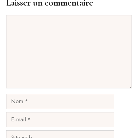
Laisser un commentaire
Commentaire
Nom
E-
mail
Site