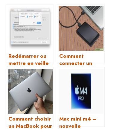
Redémarrer ou
Comment
mettre en veille
connecter un
mon Mac ?
disque dur
externe ou une
clé USB à mon
Mac ?
Comment choisir
Mac mini m4 –
un MacBook pour
nouvelle
travailler, étudier
architecture