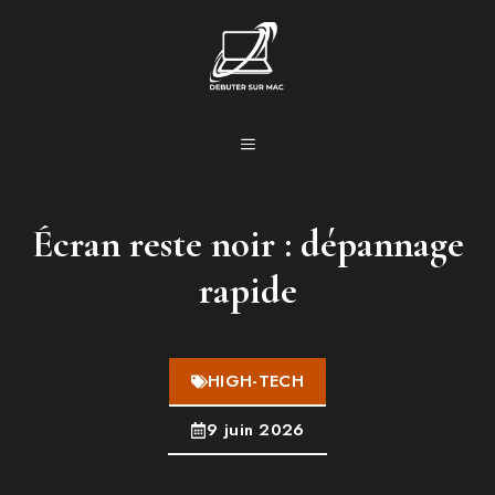
Aller
au
contenu
MENU
Écran reste noir : dépannage
rapide
HIGH-TECH
9 juin 2026