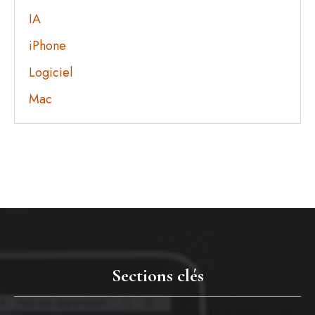
IA
iPhone
Logiciel
Mac
Sections clés