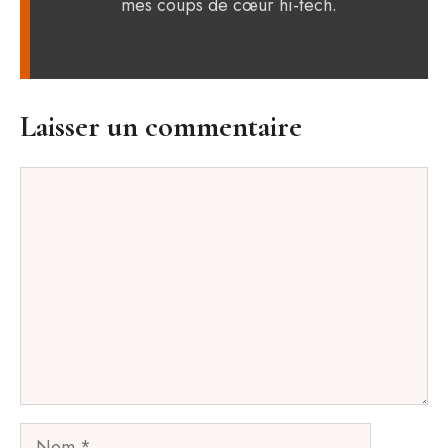
mes coups de cœur hi-tech.
Laisser un commentaire
Commentaire
Nom