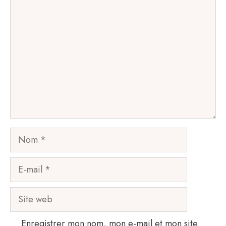
Commentaire
Nom
E-
mail
Site
web
Enregistrer mon nom, mon e-mail et mon site