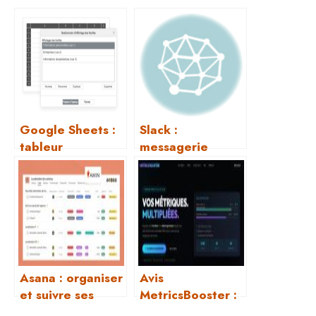
Google Sheets :
Slack :
tableur
messagerie
collaboratif
d’équipe
gratuit
professionnelle
Asana : organiser
Avis
et suivre ses
MetricsBooster :
tâches
mon test après 3