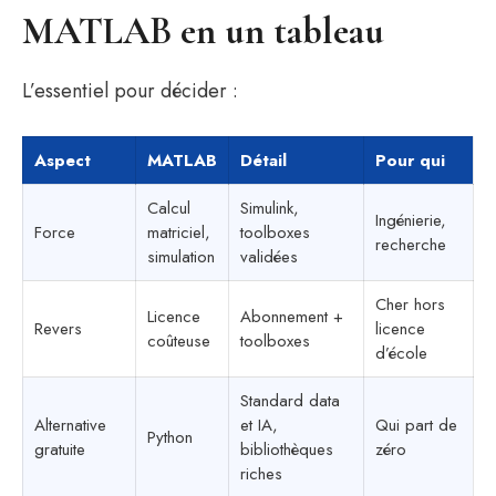
MATLAB en un tableau
L’essentiel pour décider :
Aspect
MATLAB
Détail
Pour qui
Calcul
Simulink,
Ingénierie,
Force
matriciel,
toolboxes
recherche
simulation
validées
Cher hors
Licence
Abonnement +
Revers
licence
coûteuse
toolboxes
d’école
Standard data
Alternative
et IA,
Qui part de
Python
gratuite
bibliothèques
zéro
riches