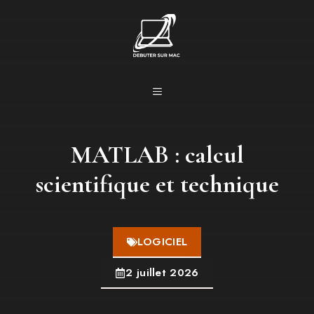
Aller
au
contenu
MENU
MATLAB : calcul
scientifique et technique
LOGICIEL
2 juillet 2026