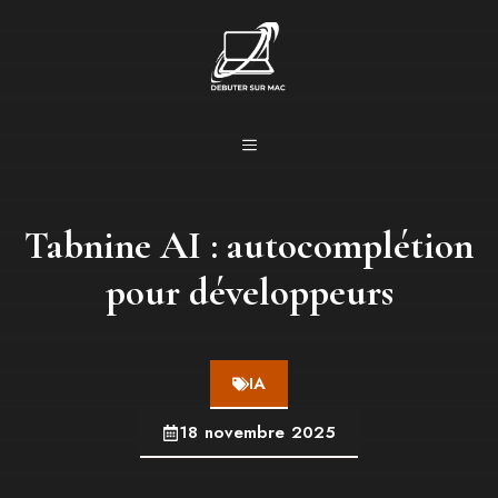
Aller
au
contenu
MENU
Tabnine AI : autocomplétion
pour développeurs
IA
18 novembre 2025